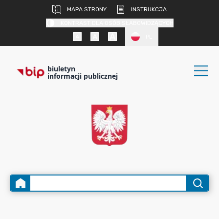
MAPA STRONY
INSTRUKCJA
KONTRAST DLA OSÓB SŁABOWIDZĄCYCH
PL
biuletyn
informacji publicznej