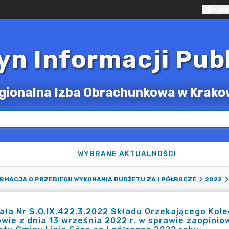
KON
yn Informacji Pub
gionalna Izba Obrachunkowa w Krako
WYBRANE AKTUALNOŚCI
RMACJA O PRZEBIEGU WYKONANIA BUDŻETU ZA I PÓŁROCZE
2022
ła Nr S.O.IX.422.3.2022 Składu Orzekającego Kol
wie z dnia 13 września 2022 r. w sprawie zaopinio