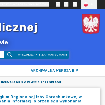
TRAST DLA OSÓB SŁABOWIDZĄCYCH
PL
licznej
wie
WYSZUKIWANIE ZAAWANSOWANE
ARCHIWALNA WERSJA BIP
UCHWAŁA NR S.O.IX.422.3.2022 SKŁADU ORZEKAJĄCEGO KOLEGIUM REGIONALNEJ IZBY OBRACHUNKOWEJ W KRAKOWIE Z DNIA 13 WRZEŚNIA 2022 R. W SPRAWIE ZAOPINIOWANIA INFORMACJI O PRZEBIEGU WYKONANIA BUDŻETU GMINY LISIA GÓRA ZA I PÓŁROCZE 2022 ROKU.
egium Regionalnej Izby Obrachunkowej w
wania informacji o przebiegu wykonania