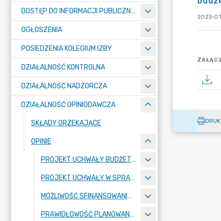
budże
DOSTĘP DO INFORMACJI PUBLICZNEJ RIO
2023-01
OGŁOSZENIA
POSIEDZENIA KOLEGIUM IZBY
ZAŁĄCZ
DZIAŁALNOŚĆ KONTROLNA
DZIAŁALNOŚĆ NADZORCZA
DZIAŁALNOŚĆ OPINIODAWCZA
DRUK
SKŁADY ORZEKAJĄCE
OPINIE
PROJEKT UCHWAŁY BUDŻETOWEJ
PROJEKT UCHWAŁY W SPRAWIE WIELOLETNIEJ PROGNOZY FINANSOWEJ
MOŻLIWOŚĆ SFINANSOWANIA DEFICYTU
PRAWIDŁOWOŚĆ PLANOWANEJ KWOTY DŁUGU (ART. 230 UST. 4 UOFP)