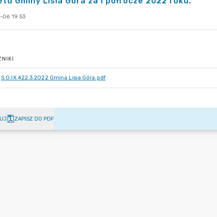
tu Gminy Lisia Góra za I półrocze 2022 roku.
-06 19:53
NIKI
S.O.IX.422.3.2022 Gmina Lisia Góra.pdf
UJ
ZAPISZ DO PDF