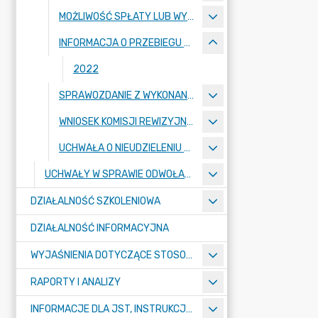
MOŻLIWOŚĆ SPŁATY LUB WYKUPU ZOBOWIĄZAŃ
INFORMACJA O PRZEBIEGU WYKONANIA BUDŻETU ZA I PÓŁROCZE
2022
SPRAWOZDANIE Z WYKONANIA BUDŻETU
WNIOSEK KOMISJI REWIZYJNEJ W SPRAWIE ABSOLUTORIUM
UCHWAŁA O NIEUDZIELENIU ABSOLUTORIUM
UCHWAŁY W SPRAWIE ODWOŁANIA OD OPINII
DZIAŁALNOŚĆ SZKOLENIOWA
DZIAŁALNOŚĆ INFORMACYJNA
WYJAŚNIENIA DOTYCZĄCE STOSOWANIA PRZEPISÓW O FINANSACH PUBLICZNYCH
RAPORTY I ANALIZY
INFORMACJE DLA JST, INSTRUKCJE, SPRAWOZDAWCZOŚĆ