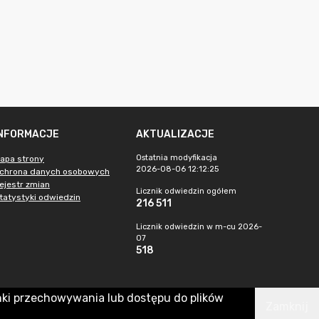
INFORMACJE
AKTUALIZACJE
Ostatnia modyfikacja
apa strony
2026-08-06 12:12:25
chrona danych osobowych
ejestr zmian
Licznik odwiedzin ogółem
tatystyki odwiedzin
216 511
Licznik odwiedzin w m-cu 2026-
07
518
nki przechowywania lub dostępu do plików
Zamknij