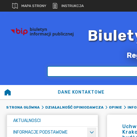
MAPA STRONY
INSTRUKCJA
biuletyn
Biulet
informacji publicznej
Re
DANE KONTAKTOWE
STRONA GŁÓWNA
DZIAŁALNOŚĆ OPINIODAWCZA
OPINIE
INFO
AKTUALNOŚCI
Uchwa
Krako
INFORMACJE PODSTAWOWE