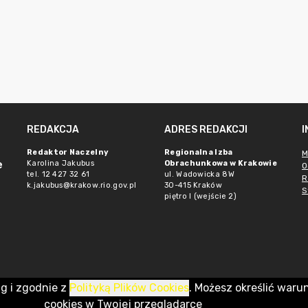
REDAKCJA
ADRES REDAKCJI
Redaktor Naczelny
Regionalna Izba
M
e
Karolina Jakubus
Obrachunkowa w Krakowie
O
tel. 12 427 32 61
ul. Wadowicka 8W
R
k.jakubus@krakow.rio.gov.pl
30-415 Kraków
S
piętro I (wejście 2)
ug i zgodnie z
Polityką Plików Cookies
. Możesz określić waru
cookies w Twojej przeglądarce