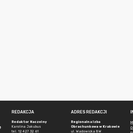
REDAKCJA
ADRES REDAKCJI
Redaktor Naczelny
Regionalna Izba
M
e
Karolina Jakubus
Obrachunkowa w Krakowie
O
tel. 12 427 32 61
ul. Wadowicka 8W