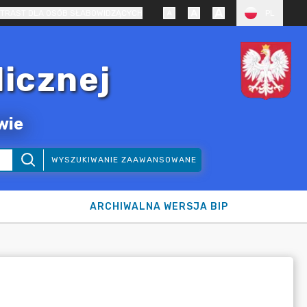
TRAST DLA OSÓB SŁABOWIDZĄCYCH
PL
licznej
wie
WYSZUKIWANIE ZAAWANSOWANE
ARCHIWALNA WERSJA BIP