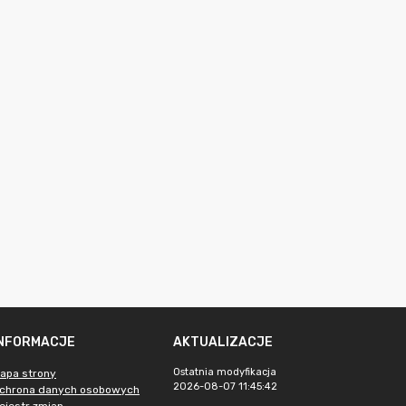
INFORMACJE
AKTUALIZACJE
Ostatnia modyfikacja
apa strony
2026-08-07 11:45:42
chrona danych osobowych