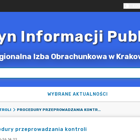
KON
yn Informacji Pub
gionalna Izba Obrachunkowa w Krako
WYBRANE AKTUALNOŚCI
PROCEDURY PRZEPROWADZANIA KONTROLI
TROLI
dury przeprowadzania kontroli
-26 14:22