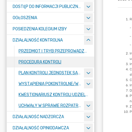
DOSTĘP DO INFORMACJI PUBLICZNEJ RIO
OGŁOSZENIA
POSIEDZENIA KOLEGIUM IZBY
DZIAŁALNOŚĆ KONTROLNA
PRZEDMIOT I TRYB PRZEPROWADZENIA KONTROLI
PROCEDURA KONTROLI
PLAN KONTROLI JEDNOSTEK SAMORZĄDU TERYTORIALNEGO
WYSTĄPIENIA POKONTROLNE/WYKAZ POSTĘPOWAŃ O UDZIELENIE ZAMÓWIEŃ PUBLICZNYCH WSZCZĘTYCH PO DNIU 1.01.2021/UCHWAŁY W SPRAWIE ROZPATRYWANIA ZASTRZEŻEŃ
KWESTIONARIUSZ KONTROLI UDZIELANIA ZAMÓWIEŃ PUBLICZNYCH
UCHWAŁY W SPRAWIE ROZPATRZENIA ZASTRZEŻEŃ DO WNIOSKÓW POKONTROLNYCH
DZIAŁALNOŚĆ NADZORCZA
DZIAŁALNOŚĆ OPINIODAWCZA