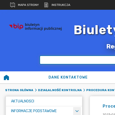
MAPA STRONY
INSTRUKCJA
biuletyn
Biulet
informacji publicznej
Re
DANE KONTAKTOWE
STRONA GŁÓWNA
DZIAŁALNOŚĆ KONTROLNA
PROCEDURA KON
AKTUALNOŚCI
Proce
INFORMACJE PODSTAWOWE
2023-09