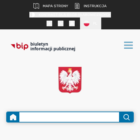
MAPA STRONY
INSTRUKCJA
KONTRAST DLA OSÓB SŁABOWIDZĄCYCH
PL
biuletyn
informacji publicznej