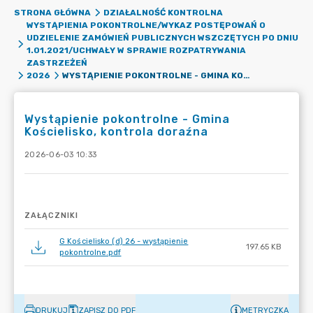
STRONA GŁÓWNA
DZIAŁALNOŚĆ KONTROLNA
WYSTĄPIENIA POKONTROLNE/WYKAZ POSTĘPOWAŃ O
UDZIELENIE ZAMÓWIEŃ PUBLICZNYCH WSZCZĘTYCH PO DNIU
1.01.2021/UCHWAŁY W SPRAWIE ROZPATRYWANIA
ZASTRZEŻEŃ
WYSTĄPIENIE POKONTROLNE - GMINA KOŚCIELISKO, KONTROLA DORAŹNA
2026
Wystąpienie pokontrolne - Gmina
Kościelisko, kontrola doraźna
2026-06-03 10:33
ZAŁĄCZNIKI
G Kościelisko (d) 26 - wystąpienie
197.65 KB
pokontrolne.pdf
DRUKUJ
ZAPISZ DO PDF
METRYCZKA