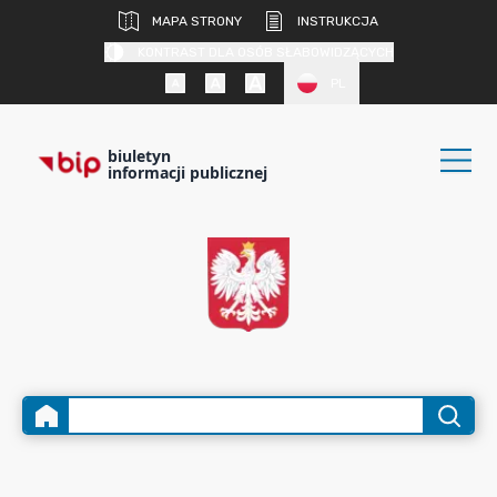
MAPA STRONY
INSTRUKCJA
KONTRAST DLA OSÓB SŁABOWIDZĄCYCH
PL
biuletyn
informacji publicznej