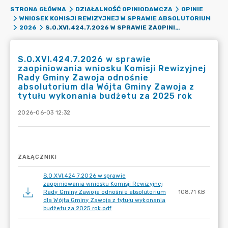
STRONA GŁÓWNA
DZIAŁALNOŚĆ OPINIODAWCZA
OPINIE
WNIOSEK KOMISJI REWIZYJNEJ W SPRAWIE ABSOLUTORIUM
S.O.XVI.424.7.2026 W SPRAWIE ZAOPINIOWANIA WNIOSKU KOMISJI REWIZYJNEJ RADY GMINY ZAWOJA ODNOŚNIE ABSOLUTORIUM DLA WÓJTA GMINY ZAWOJA Z TYTUŁU WYKONANIA BUDŻETU ZA 2025 ROK
2026
S.O.XVI.424.7.2026 w sprawie
zaopiniowania wniosku Komisji Rewizyjnej
Rady Gminy Zawoja odnośnie
absolutorium dla Wójta Gminy Zawoja z
tytułu wykonania budżetu za 2025 rok
2026-06-03 12:32
ZAŁĄCZNIKI
S.O.XVI.424.7.2026 w sprawie
zaopiniowania wniosku Komisji Rewizyjnej
Rady Gminy Zawoja odnośnie absolutorium
108.71 KB
dla Wójta Gminy Zawoja z tytułu wykonania
budżetu za 2025 rok.pdf