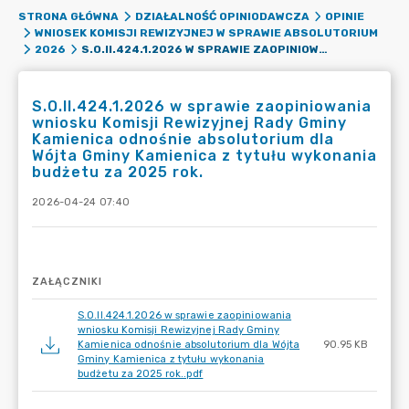
STRONA GŁÓWNA
DZIAŁALNOŚĆ OPINIODAWCZA
OPINIE
WNIOSEK KOMISJI REWIZYJNEJ W SPRAWIE ABSOLUTORIUM
S.O.II.424.1.2026 W SPRAWIE ZAOPINIOWANIA WNIOSKU KOMISJI REWIZYJNEJ RADY GMINY KAMIENICA ODNOŚNIE ABSOLUTORIUM DLA WÓJTA GMINY KAMIENICA Z TYTUŁU WYKONANIA BUDŻETU ZA 2025 ROK.
2026
S.O.II.424.1.2026 w sprawie zaopiniowania
wniosku Komisji Rewizyjnej Rady Gminy
Kamienica odnośnie absolutorium dla
Wójta Gminy Kamienica z tytułu wykonania
budżetu za 2025 rok.
2026-04-24 07:40
ZAŁĄCZNIKI
S.O.II.424.1.2026 w sprawie zaopiniowania
wniosku Komisji Rewizyjnej Rady Gminy
Kamienica odnośnie absolutorium dla Wójta
90.95 KB
Gminy Kamienica z tytułu wykonania
budżetu za 2025 rok..pdf