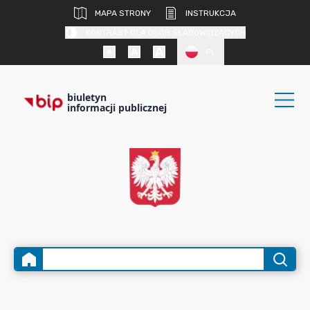
MAPA STRONY
INSTRUKCJA
KONTRAST DLA OSÓB SŁABOWIDZĄCYCH
PL
biuletyn
informacji publicznej