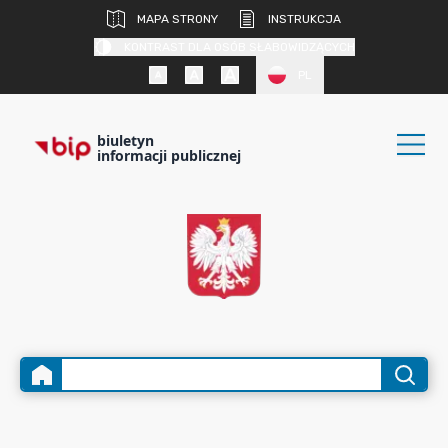
MAPA STRONY
INSTRUKCJA
KONTRAST DLA OSÓB SŁABOWIDZĄCYCH
PL
biuletyn
informacji publicznej