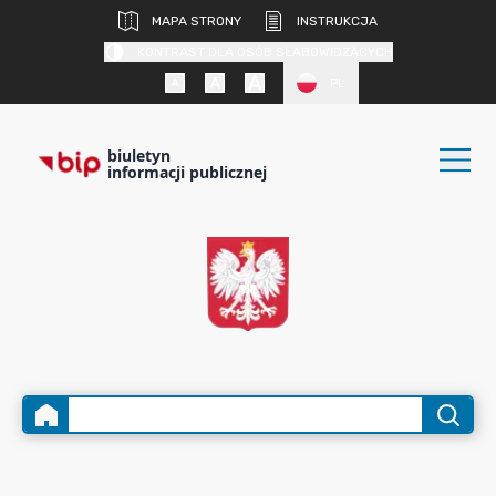
MAPA STRONY
INSTRUKCJA
KONTRAST DLA OSÓB SŁABOWIDZĄCYCH
PL
biuletyn
informacji publicznej