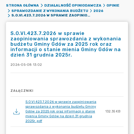
STRONA GŁÓWNA
DZIAŁALNOŚĆ OPINIODAWCZA
OPINIE
SPRAWOZDANIE Z WYKONANIA BUDŻETU
2026
S.O.VI.423.7.2026 W SPRAWIE ZAOPINIOWANIA SPRAWOZDANIA Z WYKONANIA BUDŻETU GMINY GDÓW ZA 2025 ROK ORAZ INFORMACJI O STANIE MIENIA GMINY GDÓW NA DZIEŃ 31 GRUDNIA 2025R.
S.O.VI.423.7.2026 w sprawie
zaopiniowania sprawozdania z wykonania
budżetu Gminy Gdów za 2025 rok oraz
informacji o stanie mienia Gminy Gdów na
dzień 31 grudnia 2025r.
2026-05-08 13:02
ZAŁĄCZNIKI
S.O.VI.423.7.2026 w sprawie zaopiniowania
sprawozdania z wykonania budżetu Gminy
Gdów za 2025 rok oraz informacji o stanie
132.35 KB
mienia Gminy Gdów na dzień 31 grudnia
2025r..pdf