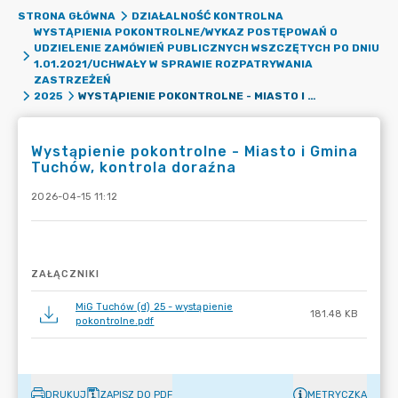
STRONA GŁÓWNA
DZIAŁALNOŚĆ KONTROLNA
WYSTĄPIENIA POKONTROLNE/WYKAZ POSTĘPOWAŃ O
UDZIELENIE ZAMÓWIEŃ PUBLICZNYCH WSZCZĘTYCH PO DNIU
1.01.2021/UCHWAŁY W SPRAWIE ROZPATRYWANIA
ZASTRZEŻEŃ
WYSTĄPIENIE POKONTROLNE - MIASTO I GMINA TUCHÓW, KONTROLA DORAŹNA
2025
Wystąpienie pokontrolne - Miasto i Gmina
Tuchów, kontrola doraźna
2026-04-15 11:12
ZAŁĄCZNIKI
MiG Tuchów (d) 25 - wystąpienie
181.48 KB
pokontrolne.pdf
DRUKUJ
ZAPISZ DO PDF
METRYCZKA