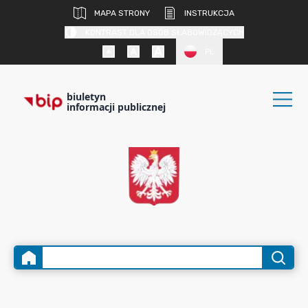
MAPA STRONY
INSTRUKCJA
KONTRAST DLA OSÓB SŁABOWIDZĄCYCH
PL
biuletyn
informacji publicznej