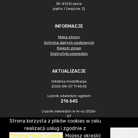
30-415 Kraków
piętro I (wejście 2)
INFORMACJE
Mapa strony
Ochrona danych osobowych
Rejestr zmian
Statystyki odwiedzin
AKTUALIZACJE
Ostatnia modyfikacja
2026-08-07 11:45:42
Licznik odwiedzin ogółem
216 645
Licznik odwiedzin w m-cu 2026-
07
Strona korzysta z plików cookies w celu
652
realizacji usług i zgodnie z
Polityką Plików Cookies
. Możesz określić
Zamknij
CMS & Hosting: Nefeni Sp. z o.o.