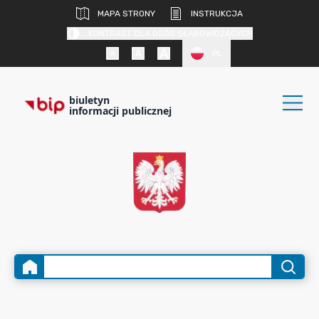
MAPA STRONY
INSTRUKCJA
KONTRAST DLA OSÓB SŁABOWIDZĄCYCH
PL
biuletyn
informacji publicznej