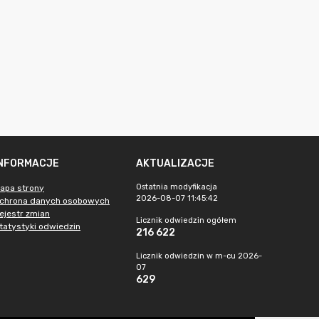
INFORMACJE
AKTUALIZACJE
Ostatnia modyfikacja
apa strony
2026-08-07 11:45:42
chrona danych osobowych
ejestr zmian
Licznik odwiedzin ogółem
tatystyki odwiedzin
216 622
Licznik odwiedzin w m-cu 2026-
07
629