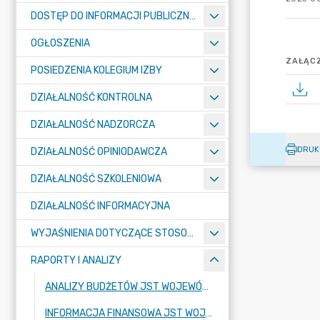
DOSTĘP DO INFORMACJI PUBLICZNEJ RIO
OGŁOSZENIA
ZAŁĄCZ
POSIEDZENIA KOLEGIUM IZBY
DZIAŁALNOŚĆ KONTROLNA
DZIAŁALNOŚĆ NADZORCZA
DRUK
DZIAŁALNOŚĆ OPINIODAWCZA
DZIAŁALNOŚĆ SZKOLENIOWA
DZIAŁALNOŚĆ INFORMACYJNA
WYJAŚNIENIA DOTYCZĄCE STOSOWANIA PRZEPISÓW O FINANSACH PUBLICZNYCH
RAPORTY I ANALIZY
ANALIZY BUDŻETÓW JST WOJEWÓDZTWA MAŁOPOLSKIEGO
INFORMACJA FINANSOWA JST WOJEWÓDZTWA MAŁOPOLSKIEGO