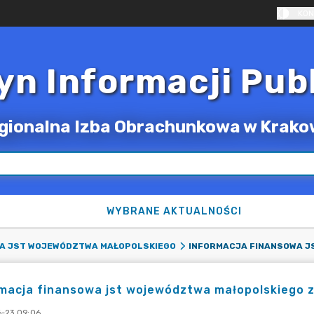
KON
yn Informacji Pub
gionalna Izba Obrachunkowa w Krako
WYBRANE AKTUALNOŚCI
A JST WOJEWÓDZTWA MAŁOPOLSKIEGO
macja finansowa jst województwa małopolskiego z
-23 09:06