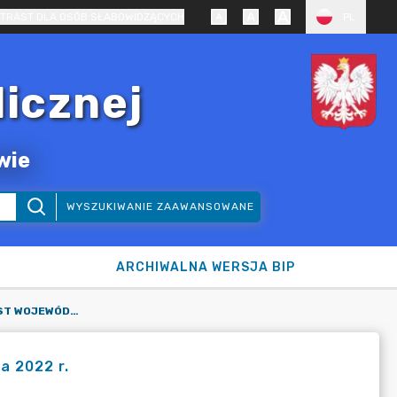
TRAST DLA OSÓB SŁABOWIDZĄCYCH
PL
licznej
wie
WYSZUKIWANIE ZAAWANSOWANE
ARCHIWALNA WERSJA BIP
INFORMACJA FINANSOWA JST WOJEWÓDZTWA MAŁOPOLSKIEGO ZA 2022 R.
a 2022 r.