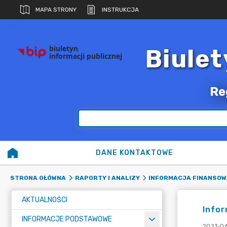
MAPA STRONY
INSTRUKCJA
biuletyn
Biulet
informacji publicznej
Re
DANE KONTAKTOWE
STRONA GŁÓWNA
RAPORTY I ANALIZY
INFORMACJA FINANSOW
AKTUALNOŚCI
Infor
INFORMACJE PODSTAWOWE
2023-06