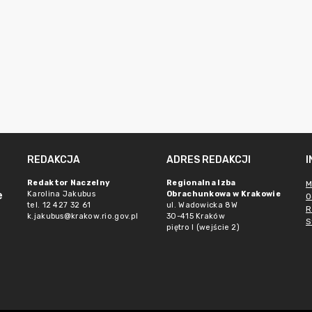
REDAKCJA
ADRES REDAKCJI
Redaktor Naczelny
Regionalna Izba
M
e
Karolina Jakubus
Obrachunkowa w Krakowie
O
tel. 12 427 32 61
ul. Wadowicka 8W
R
k.jakubus@krakow.rio.gov.pl
30-415 Kraków
S
piętro I (wejście 2)