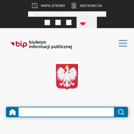
MAPA STRONY
INSTRUKCJA
KONTRAST DLA OSÓB SŁABOWIDZĄCYCH
PL
biuletyn
informacji publicznej