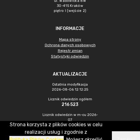
ul. Wadowicka 8W
30-415 Kraków
piętro I (wejście 2)
INFORMACJE
Mapa strony
Ochrona danych osobowych
Rejestr zmian
Statystyki odwiedzin
AKTUALIZACJE
Ostatnia modyfikacja
2026-08-06 12:12:25
Licznik odwiedzin ogółem
216 523
Licznik odwiedzin w m-cu 2026-
07
Strona korzysta z plików cookies w celu
530
realizacji usług i zgodnie z
Polityką Plików Cookies
. Możesz określić
Zamknij
CMS & Hosting: Nefeni Sp. z o.o.