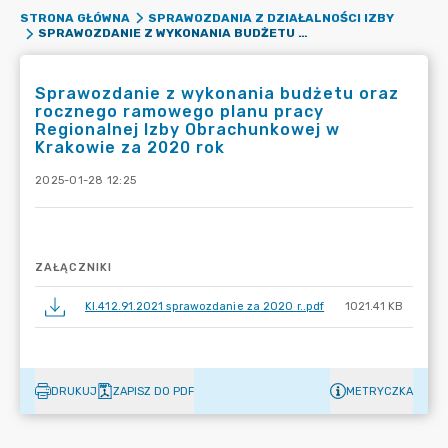
STRONA GŁÓWNA
SPRAWOZDANIA Z DZIAŁALNOŚCI IZBY
SPRAWOZDANIE Z WYKONANIA BUDŻETU ORAZ ROCZNEGO RAMOWEGO PLANU PRACY REGIONALNEJ IZBY OBRACHUNKOWEJ W KRAKOWIE ZA 2020 ROK
Sprawozdanie z wykonania budżetu oraz
rocznego ramowego planu pracy
Regionalnej Izby Obrachunkowej w
Krakowie za 2020 rok
2025-01-28 12:25
ZAŁĄCZNIKI
KI.412.91.2021 sprawozdanie za 2020 r..pdf
1021.41 KB
DRUKUJ
ZAPISZ DO PDF
METRYCZKA