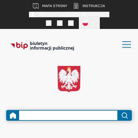
MAPA STRONY
INSTRUKCJA
KONTRAST DLA OSÓB SŁABOWIDZĄCYCH
PL
biuletyn
informacji publicznej