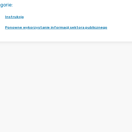
gorie
:
Instrukcja
Ponowne wykorzystanie informacji sektora publicznego