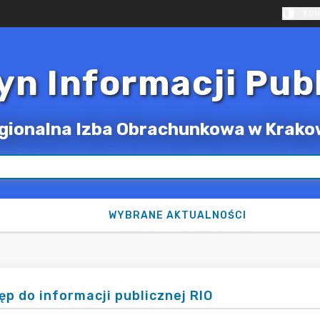
KON
yn Informacji Pub
gionalna Izba Obrachunkowa w Krako
WYBRANE AKTUALNOŚCI
ęp do informacji publicznej RIO