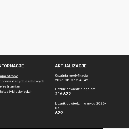
INFORMACJE
AKTUALIZACJE
Ostatnia modyfikacja
apa strony
2026-08-07 11:45:42
chrona danych osobowych
ejestr zmian
Licznik odwiedzin ogółem
tatystyki odwiedzin
216 622
Licznik odwiedzin w m-cu 2026-
07
629