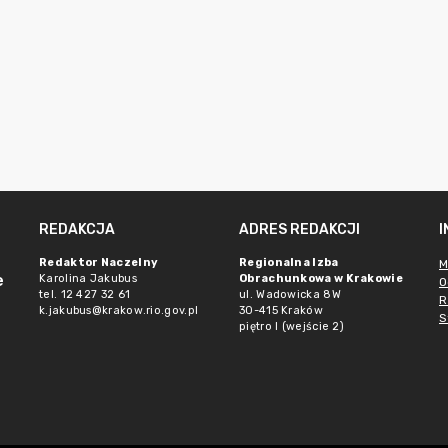
REDAKCJA
ADRES REDAKCJI
Redaktor Naczelny
Regionalna Izba
M
e
Karolina Jakubus
Obrachunkowa w Krakowie
O
tel. 12 427 32 61
ul. Wadowicka 8W
R
k.jakubus@krakow.rio.gov.pl
30-415 Kraków
S
piętro I (wejście 2)