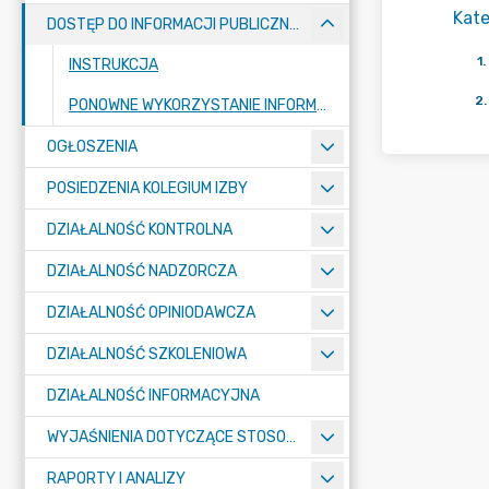
Kate
DOSTĘP DO INFORMACJI PUBLICZNEJ RIO
1
.
INSTRUKCJA
2
.
PONOWNE WYKORZYSTANIE INFORMACJI SEKTORA PUBLICZNEGO
OGŁOSZENIA
POSIEDZENIA KOLEGIUM IZBY
DZIAŁALNOŚĆ KONTROLNA
DZIAŁALNOŚĆ NADZORCZA
DZIAŁALNOŚĆ OPINIODAWCZA
DZIAŁALNOŚĆ SZKOLENIOWA
DZIAŁALNOŚĆ INFORMACYJNA
WYJAŚNIENIA DOTYCZĄCE STOSOWANIA PRZEPISÓW O FINANSACH PUBLICZNYCH
RAPORTY I ANALIZY