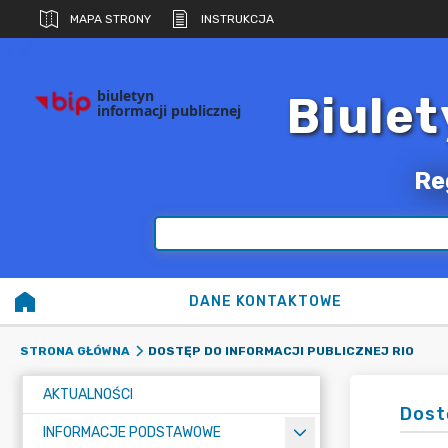
MAPA STRONY
INSTRUKCJA
biuletyn
Biulet
informacji publicznej
Re
DANE KONTAKTOWE
DOSTĘP DO INFORMACJI PUBLICZNEJ RIO
STRONA GŁÓWNA
AKTUALNOŚCI
Dost
INFORMACJE PODSTAWOWE