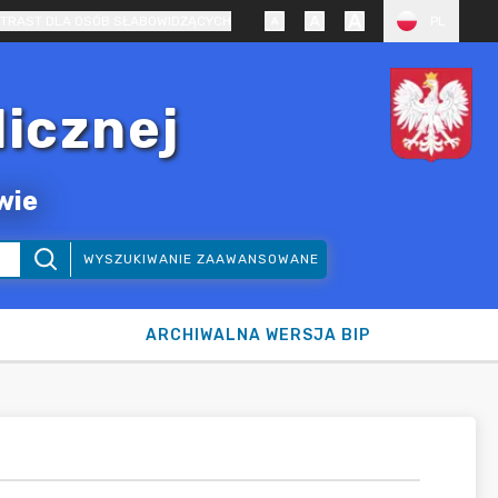
TRAST DLA OSÓB SŁABOWIDZĄCYCH
PL
licznej
wie
WYSZUKIWANIE ZAAWANSOWANE
ARCHIWALNA WERSJA BIP