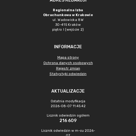
ADRES REDAKCJI
Regionalna Izba
Obrachunkowa w Krakowie
ul. Wadowicka 8W
30-415 Kraków
piętro I (wejście 2)
INFORMACJE
Mapa strony
Ochrona danych osobowych
Rejestr zmian
Statystyki odwiedzin
AKTUALIZACJE
Ostatnia modyfikacja
2026-08-07 11:45:42
Licznik odwiedzin ogółem
216 609
Licznik odwiedzin w m-cu 2026-
07