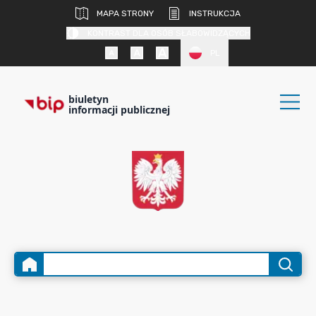
MAPA STRONY
INSTRUKCJA
KONTRAST DLA OSÓB SŁABOWIDZĄCYCH
PL
biuletyn
informacji publicznej