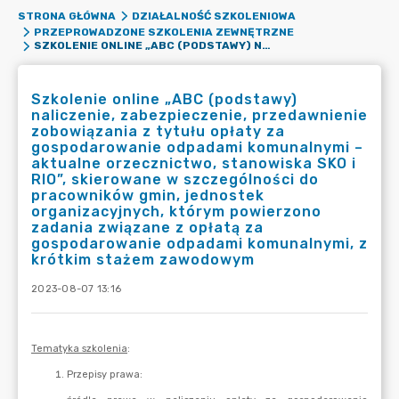
STRONA GŁÓWNA
DZIAŁALNOŚĆ SZKOLENIOWA
PRZEPROWADZONE SZKOLENIA ZEWNĘTRZNE
SZKOLENIE ONLINE „ABC (PODSTAWY) NALICZENIE, ZABEZPIECZENIE, PRZEDAWNIENIE ZOBOWIĄZANIA Z TYTUŁU OPŁATY ZA GOSPODAROWANIE ODPADAMI KOMUNALNYMI – AKTUALNE ORZECZNICTWO, STANOWISKA SKO I RIO”, SKIEROWANE W SZCZEGÓLNOŚCI DO PRACOWNIKÓW GMIN, JEDNOSTEK ORGANIZACYJNYCH, KTÓRYM POWIERZONO ZADANIA ZWIĄZANE Z OPŁATĄ ZA GOSPODAROWANIE ODPADAMI KOMUNALNYMI, Z KRÓTKIM STAŻEM ZAWODOWYM
Szkolenie online „ABC (podstawy)
naliczenie, zabezpieczenie, przedawnienie
zobowiązania z tytułu opłaty za
gospodarowanie odpadami komunalnymi –
aktualne orzecznictwo, stanowiska SKO i
RIO”, skierowane w szczególności do
pracowników gmin, jednostek
organizacyjnych, którym powierzono
zadania związane z opłatą za
gospodarowanie odpadami komunalnymi, z
krótkim stażem zawodowym
2023-08-07 13:16