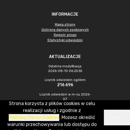
INFORMACJE
Mapa strony
Ochrona danych osobowych
Rejestr zmian
Statystyki odwiedzin
AKTUALIZACJE
Ostatnia modyfikacja
2026-08-10 06:25:55
Licznik odwiedzin ogółem
216 696
Licznik odwiedzin w m-cu 2026-
07
Strona korzysta z plików cookies w celu
703
realizacji usług i zgodnie z
Polityką Plików Cookies
. Możesz określić
Zamknij
CMS & Hosting: Nefeni Sp. z o.o.
warunki przechowywania lub dostępu do