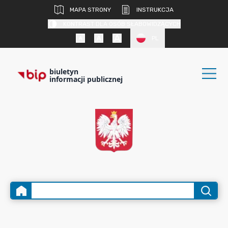
MAPA STRONY
INSTRUKCJA
KONTRAST DLA OSÓB SŁABOWIDZĄCYCH
PL
biuletyn
informacji publicznej