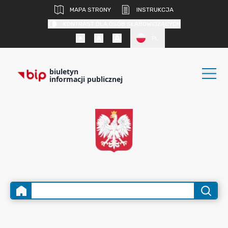
MAPA STRONY
INSTRUKCJA
KONTRAST DLA OSÓB SŁABOWIDZĄCYCH
PL
biuletyn
informacji publicznej