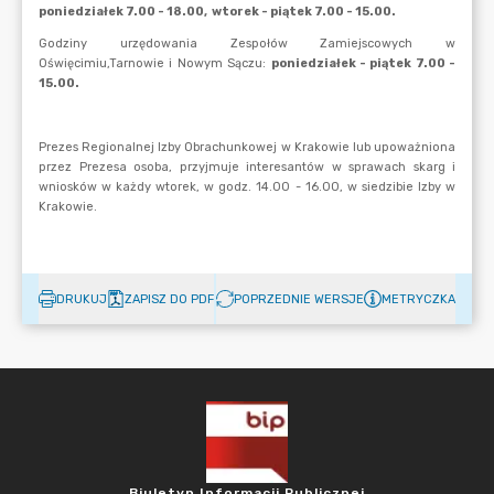
DRUKUJ
ZAPISZ DO PDF
POPRZEDNIE WERSJE
METRYCZKA
Biuletyn Informacji Publicznej